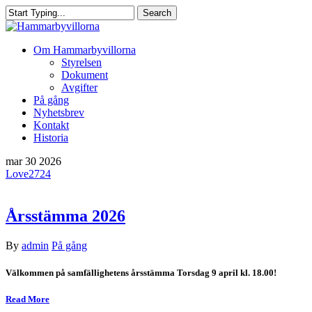
Skip
Search
to
Close
main
Search
content
Menu
Om Hammarbyvillorna
Styrelsen
Dokument
Avgifter
På gång
Nyhetsbrev
Kontakt
Historia
mar
30
2026
Love
2724
Årsstämma 2026
By
admin
På gång
Välkommen på samfällighetens årsstämma Torsdag 9 april kl. 18.00!
Read More