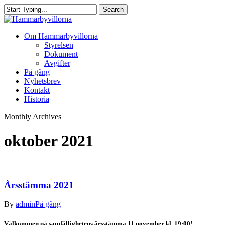
Skip
Search
to
Close
main
Search
content
Menu
Om Hammarbyvillorna
Styrelsen
Dokument
Avgifter
På gång
Nyhetsbrev
Kontakt
Historia
Monthly Archives
oktober 2021
Årsstämma 2021
By
admin
På gång
Välkommen på samfällighetens årsstämma 11 november kl. 19:00!