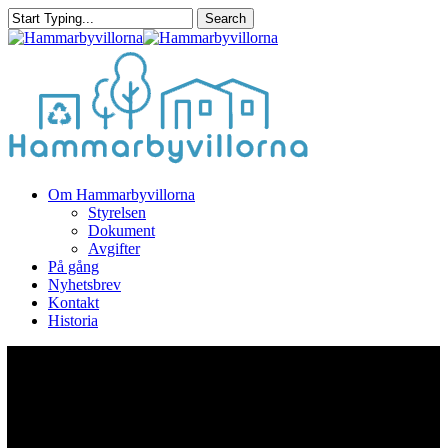
Skip
Search
to
Close
Close
main
Search
Menu
content
Menu
Om Hammarbyvillorna
Styrelsen
Dokument
Avgifter
På gång
Nyhetsbrev
Kontakt
Historia