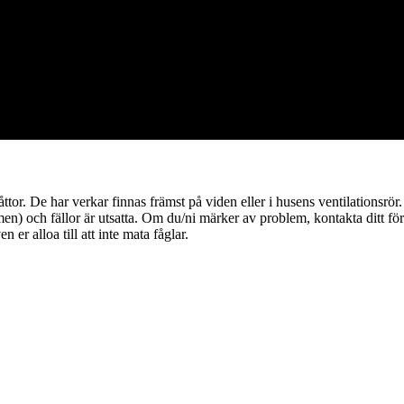
or. De har verkar finnas främst på viden eller i husens ventilationsrör
emen) och fällor är utsatta. Om du/ni märker av problem, kontakta ditt f
er alloa till att inte mata fåglar.