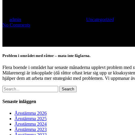
Objudna gäster
By
admin
september 9, 2021
april 13th, 2023
Uncategorized
No Comments
Problem i området med råttor – mata inte fåglarna.
Flera boende i området har senaste månaderna upplevt problem med rått
Mälarenergi är inkopplade (då råttor oftast letar sig upp ur kloaksyst
hjälper dem att arbeta mer strategiskt med problemen. Vi uppmanar även 
Search
Senaste inläggen
Årsstämma 2026
Årsstämma 2025
Årsstämma 2024
Årsstämma 2023
Årsstämma 2022